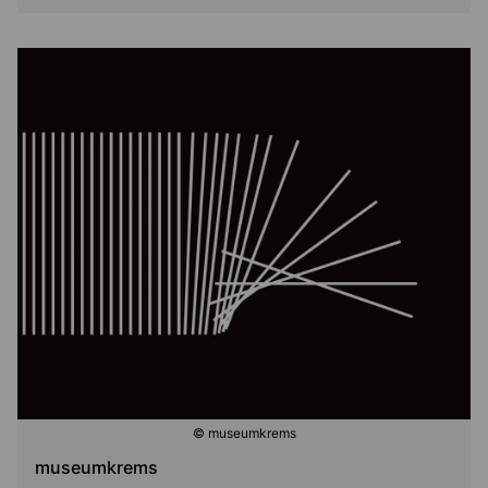
© museumkrems
museumkrems