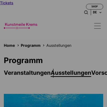
Tickets
SHOP
DE
Home
Programm
Ausstellungen
Programm
Veranstaltungen
Ausstellungen
Vors