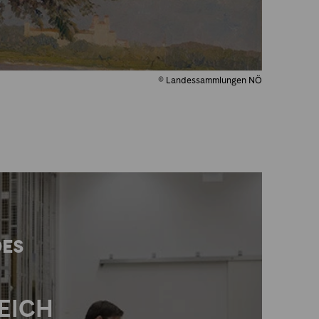
© Landessammlungen NÖ
DES
EICH