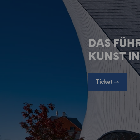
DAS FÜH
KUNST I
Ticket