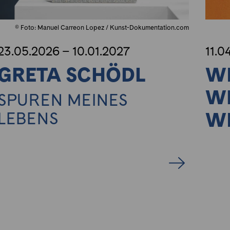
© Foto: Manuel Carreon Lopez / Kunst-Dokumentation.com
23.05.2026 – 10.01.2027
11.0
GRETA SCHÖDL
WI
WE
SPUREN MEINES
W
LEBENS