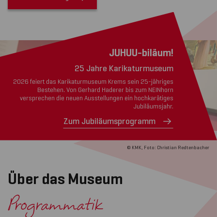
JUHUU-biläum!
25 Jahre Karikaturmuseum
2026 feiert das Karikaturmuseum Krems sein 25-jähriges
Bestehen. Von Gerhard Haderer bis zum NEINhorn
versprechen die neuen Ausstellungen ein hochkarätiges
Jubiläumsjahr.
Zum Jubiläumsprogramm
© KMK, Foto: Christian Redtenbacher
Über das Museum
Programmatik