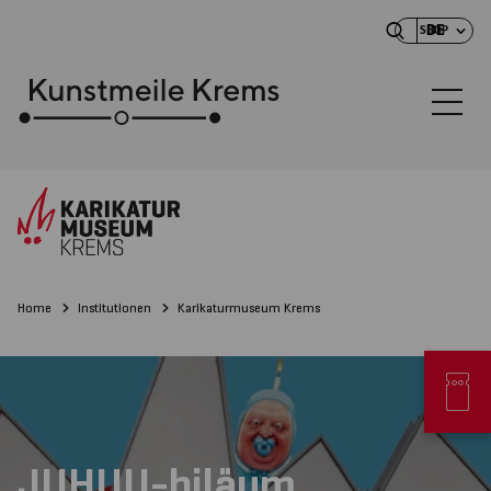
DE
SHOP
Home
Institutionen
Karikaturmuseum Krems
JUHUU-biläum