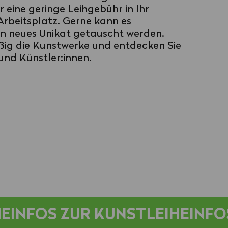
 eine geringe Leihgebühr in Ihr
rbeitsplatz. Gerne kann es
n neues Unikat getauscht werden.
ßig die Kunstwerke und entdecken Sie
 und Künstler:innen.
E
INFOS ZUR KUNSTLEIHE
INFO