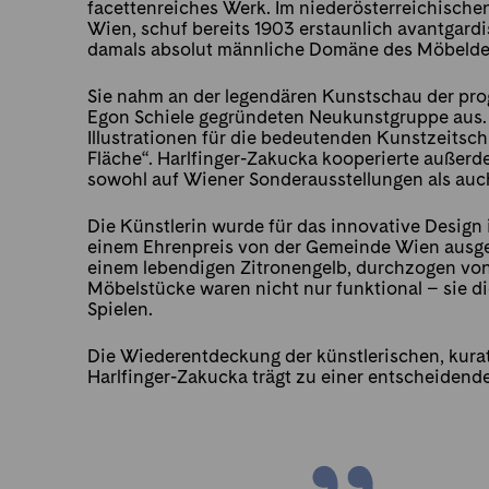
facettenreiches Werk. Im niederösterreichisch
Wien, schuf bereits 1903 erstaunlich avantgardi
damals absolut männliche Domäne des Möbeldes
Sie nahm an der legendären Kunstschau der progr
Egon Schiele gegründeten Neukunstgruppe aus. 
Illustrationen für die bedeutenden Kunstzeitsch
Fläche“. Harlfinger-Zakucka kooperierte außerd
sowohl auf Wiener Sonderausstellungen als auch
Die Künstlerin wurde für das innovative Design
einem Ehrenpreis von der Gemeinde Wien ausgez
einem lebendigen Zitronengelb, durchzogen von 
Möbelstücke waren nicht nur funktional – sie 
Spielen.
Die Wiederentdeckung der künstlerischen, kura
Harlfinger-Zakucka trägt zu einer entscheidend