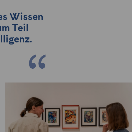
res Wissen
um Teil
lligenz.