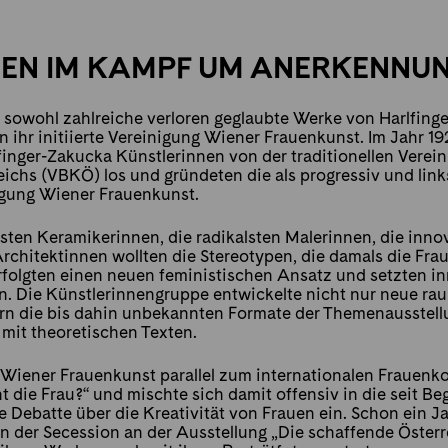
NEN IM KAMPF UM ANERKENNU
t sowohl zahlreiche verloren geglaubte Werke von Harlfing
n ihr initiierte Vereinigung Wiener Frauenkunst. Im Jahr 19
finger-Zakucka Künstlerinnen von der traditionellen Verei
eichs
(VBKÖ) los und gründeten die als progressiv und links
igung Wiener Frauenkunst.
sten Keramikerinnen, die radikalsten Malerinnen, die inno
rchitektinnen wollten die Stereotypen, die damals die Fr
rfolgten einen neuen feministischen Ansatz und setzten i
n. Die Künstlerinnengruppe entwickelte nicht nur neue ra
n die bis dahin unbekannten Formate der Themenausstell
mit theoretischen Texten.
e Wiener Frauenkunst parallel zum internationalen Frauenk
t die Frau?“ und mischte sich damit offensiv in die seit Be
 Debatte über die Kreativität von Frauen ein. Schon ein Jah
in der Secession an der Ausstellung „Die schaffende Österre