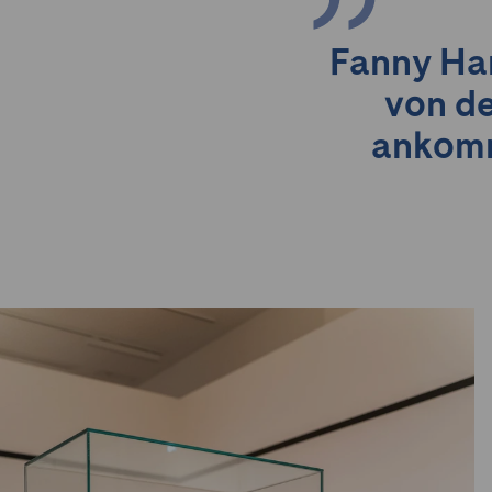
Fanny Har
von de
ankommt