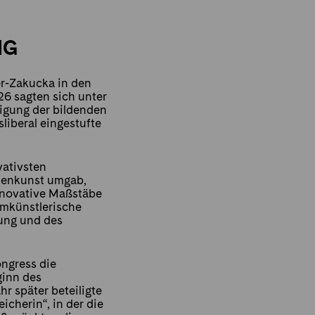
NG
er-Zakucka in den
26 sagten sich unter
nigung der bildenden
liberal eingestufte
vativsten
auenkunst umgab,
nnovative Maßstäbe
umkünstlerische
ung und des
ongress die
ginn des
r später beteiligte
icherin“, in der die