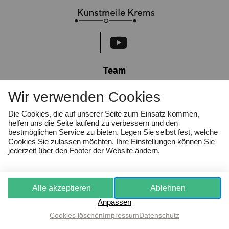
Team
Nachhaltigkeit
Wir verwenden Cookies
Kontakt
Die Cookies, die auf unserer Seite zum Einsatz kommen,
helfen uns die Seite laufend zu verbessern und den
Jobs
bestmöglichen Service zu bieten. Legen Sie selbst fest, welche
Cookies Sie zulassen möchten. Ihre Einstellungen können Sie
jederzeit über den Footer der Website ändern.
Presse
B2B Tourismus
Alle akzeptieren
Ablehnen
Partner
Anpassen
Newsletter
Cookies löschen
Impressum
Datenschutz