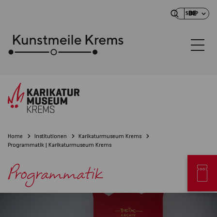
DE
SHOP
Home
Institutionen
Karikaturmuseum Krems
Programmatik | Karikaturmuseum Krems
Programmatik