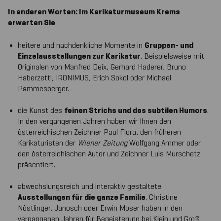
In anderen Worten: Im Karikaturmuseum Krems
erwarten Sie
heitere und nachdenkliche Momente in
Gruppen- und
Einzelausstellungen zur Karikatur
. Beispielsweise mit
Originalen von Manfred Deix, Gerhard Haderer, Bruno
Haberzettl, IRONIMUS, Erich Sokol oder Michael
Pammesberger.
die Kunst des
feinen Strichs und des subtilen Humors
.
In den vergangenen Jahren haben wir Ihnen den
österreichischen Zeichner Paul Flora, den früheren
Karikaturisten der
Wiener Zeitung
Wolfgang Ammer oder
den österreichischen Autor und Zeichner Luis Murschetz
präsentiert.
abwechslungsreich und interaktiv gestaltete
Ausstellungen für die ganze Familie
. Christine
Nöstlinger, Janosch oder Erwin Moser haben in den
vergangenen Jahren für Begeisterung bei Klein und Groß