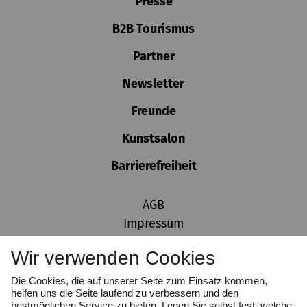
Presse
B2B Tourismus
Partner
Newsletter
Freunde
Kunstsalon
Barrierefreiheit
AGB
Impressum
Datenschutz
Wir verwenden Cookies
Cookie-Einstellungen
Hinweisgeber:innen
Die Cookies, die auf unserer Seite zum Einsatz kommen,
helfen uns die Seite laufend zu verbessern und den
bestmöglichen Service zu bieten. Legen Sie selbst fest, welche