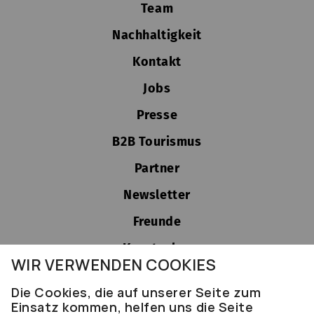
Team
Nachhaltigkeit
Kontakt
Jobs
Presse
B2B Tourismus
Partner
Newsletter
Freunde
Kunstsalon
WIR VERWENDEN COOKIES
Barrierefreiheit
Die Cookies, die auf unserer Seite zum
Einsatz kommen, helfen uns die Seite
AGB