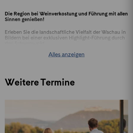
Die Region bei Weinverkostung und Führung mit allen
Sinnen genießen!
Erleben Sie die landschaftliche Vielfalt der Wachau in
Bildern bei einer exklusiven Highlight-Führung durch
den Schwerpunkt
WELTKULTURERBE WACHAU ERLEBEN
in der
Alles anzeigen
Landesgalerie Niederösterreich. Anschließend
genießen Sie bei herrlichem Ausblick im Dachgeschoß
der Landesgalerie Niederösterreich eine kommentierte
Weinverkostung.
Weitere Termine
Gastwinzer:in
: Winzer Krems
Uhrzeit:
16.00 – 18.00 Uhr
Treffpunkt:
Foyer der Landesgalerie Niederösterreich
Ticket:
€ 20