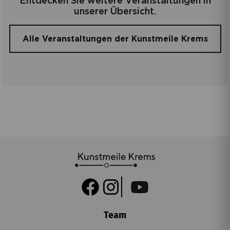
Entdecken Sie weitere Veranstaltungen in
geeignet für
unserer Übersicht.
Rollstuhl/Kinderwagen/Menschen mit Geh-
Beeinträchtigung.
Alle Veranstaltungen der Kunstmeile Krems
Die Teilnahme ist aufgrund der Größe der
Funkkopfhörer erst ab 12 Jahren möglich.
Team