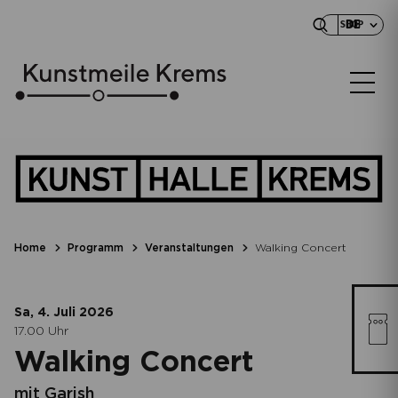
DE
SHOP
Home
Programm
Veranstaltungen
Walking Concert
Sa, 4. Juli
2026
17.00
Uhr
Walking Concert
mit Garish