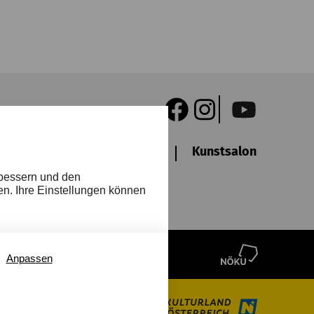
Newsletter
Freunde
Kunstsalon
Barr
rbessern und den
n
en. Ihre Einstellungen können
Anpassen