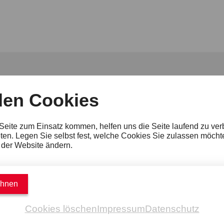
den Cookies
Jobs
Presse
B2B Tourismus
Partner
 Seite zum Einsatz kommen, helfen uns die Seite laufend zu ve
Cookie-Einstellungen
Hinweisgeber:inne
ten. Legen Sie selbst fest, welche Cookies Sie zulassen möcht
r der Website ändern.
ehnen
Cookies löschen
Impressum
Datenschutz