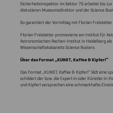
Sicherheitsinspektor im Sektor 7G arbeitet bis z
diskutieren Museumsdirektor und der Science Bus
So garantiert der Vormittag mit Florian Freistette
Florian Freistetter promovierte am Institut für A
Astronomischen Rechen-Institut in Heidelberg als 
Wissenschaftskabaretts Science Busters.
Über das Format „KUNST, Kaffee & Kipferl“
Das Format „KUNST, Kaffee & Kipferl“ lädt eine s
schildert der bzw. die Expert:in oder Künstler:in 
und Kipferl versprechen eine schmackhafte Eins
Uhrzeit:
10.30 - 12.00 Uhr