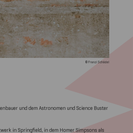
© Franzi Schädel
Gusenbauer und dem Astronomen und Science Buster
twerk in Springfield, in dem Homer Simpsons als