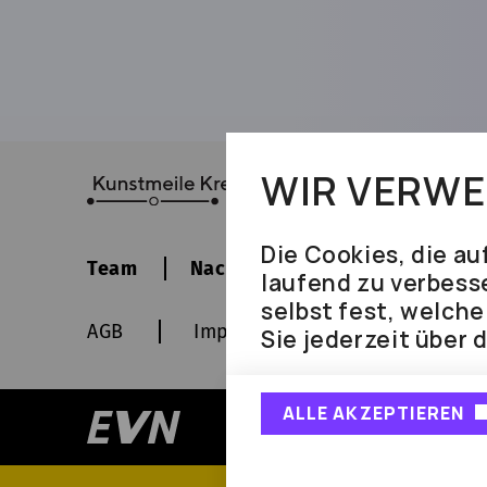
WIR VERWE
Die Cookies, die au
Team
Nachhaltigkeit
Kontakt
laufend zu verbess
selbst fest, welch
AGB
Impressum
Datenschutz
Sie jederzeit über 
ALLE AKZEPTIEREN