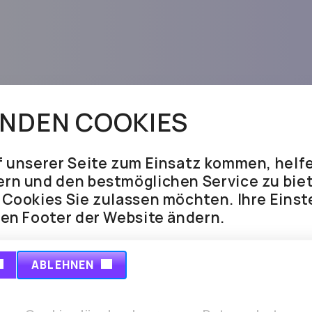
NDEN COOKIES
f unserer Seite zum Einsatz kommen, helfe
Jobs
Presse
B2B Tourismus
Partn
ern und den bestmöglichen Service zu biet
e Cookies Sie zulassen möchten. Ihre Eins
Cookie-Einstellungen
Hinweisgeber:
den Footer der Website ändern.
ABLEHNEN