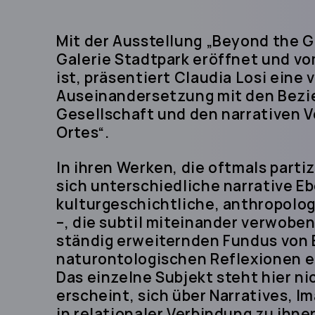
Mit der Ausstellung „Beyond the Ga
Galerie Stadtpark eröffnet und vom
ist, präsentiert Claudia Losi eine 
Auseinandersetzung mit den Bezi
Gesellschaft und den narrativen V
Ortes“.
In ihren Werken, die oftmals parti
sich unterschiedliche narrative E
kulturgeschichtliche, anthropolog
–, die subtil miteinander verwoben
ständig erweiternden Fundus von E
naturontologischen Reflexionen e
Das einzelne Subjekt steht hier ni
erscheint, sich über Narratives, I
in relationaler Verbindung zu 