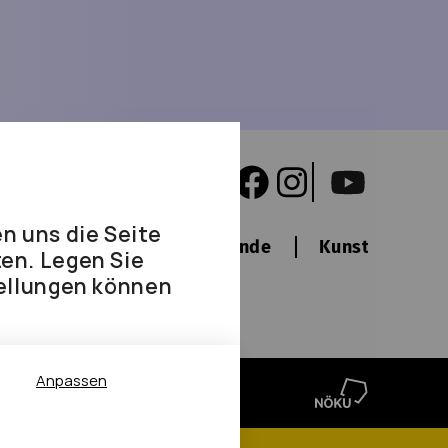
n uns die Seite
er
Newsletter
Freunde
Kunstsalon
en. Legen Sie
tellungen können
innen
Anpassen