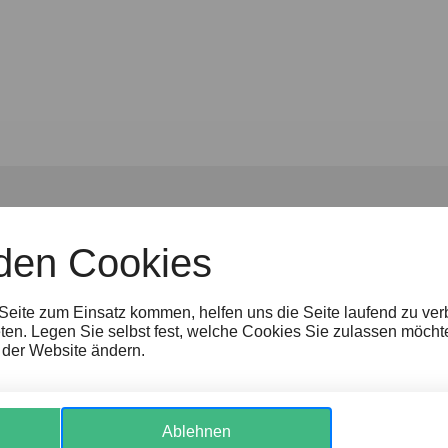
den Cookies
Jobs
Presse
B2B Tourismus
Partner
 Seite zum Einsatz kommen, helfen uns die Seite laufend zu ve
ten. Legen Sie selbst fest, welche Cookies Sie zulassen möcht
Cookie-Einstellungen
Hinweisgeber:inne
r der Website ändern.
Ablehnen