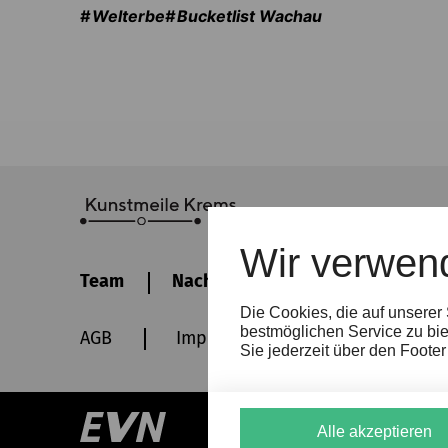
Welterbe
Bucketlist Wachau
Wir verwen
Team
Nachhaltigkeit
Kontakt
Die Cookies, die auf unserer
bestmöglichen Service zu bie
AGB
Impressum
Datenschutz
Sie jederzeit über den Foote
Alle akzeptieren