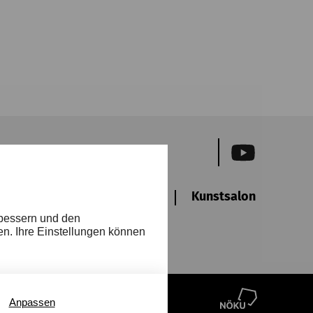
Newsletter
Freunde
Kunstsalon
Barr
rbessern und den
en. Ihre Einstellungen können
n
Anpassen